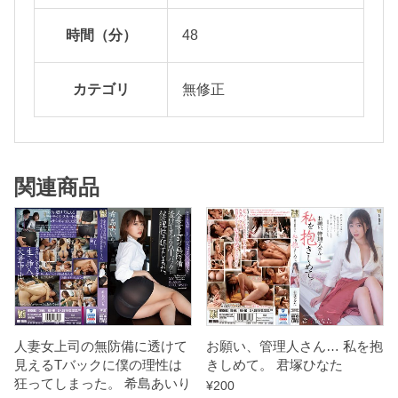
月
で
時間（分）
48
仕
事
カテゴリ
無修正
激
減
、
滞
関連商品
納
す
る
も
過
去
人妻女上司の無防備に透けて
お願い、管理人さん… 私を抱
の
見えるTバックに僕の理性は
きしめて。 君塚ひなた
栄
狂ってしまった。 希島あいり
¥
200