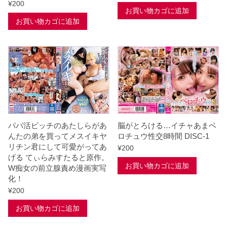
¥
200
光
お買い物カゴに追加
か
お買い物カゴに追加
ら
生
意
気
な
態
度
パパ活ビッチのあたしらがあ
脳がとろける…イチャあまベ
が
んたの弟を買ってメスイキヤ
ロチュウ性交8時間 DISC-1
抜
リチン君にして可愛がってあ
¥
200
げる てぃらみすたると原作。
け
お買い物カゴに追加
W痴女の前立腺責め漫画実写
な
化！
い
¥
200
、
お買い物カゴに追加
個