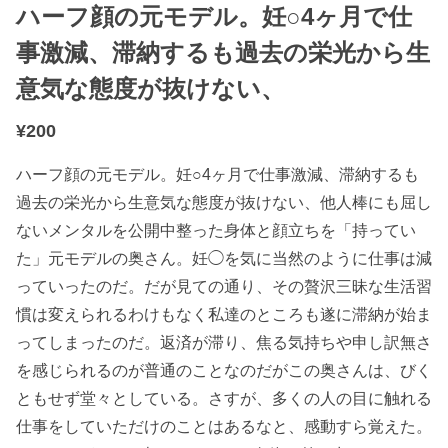
ハーフ顔の元モデル。妊○4ヶ月で仕
事激減、滞納するも過去の栄光から生
意気な態度が抜けない、
¥
200
ハーフ顔の元モデル。妊○4ヶ月で仕事激減、滞納するも
過去の栄光から生意気な態度が抜けない、他人棒にも屈し
ないメンタルを公開中整った身体と顔立ちを「持ってい
た」元モデルの奥さん。妊◯を気に当然のように仕事は減
っていったのだ。だが見ての通り、その贅沢三昧な生活習
慣は変えられるわけもなく私達のところも遂に滞納が始ま
ってしまったのだ。返済が滞り、焦る気持ちや申し訳無さ
を感じられるのが普通のことなのだがこの奥さんは、びく
ともせず堂々としている。さすが、多くの人の目に触れる
仕事をしていただけのことはあるなと、感動すら覚えた。