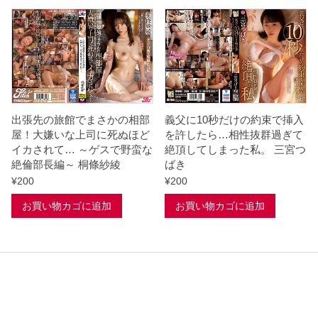
出張先の旅館でまさかの相部
義父に10秒だけの約束で挿入
屋！大嫌いな上司に死ぬほど
を許したら…相性抜群過ぎて
イカされて… ～ゲスで野蛮な
絶頂してしまった私。 三宮つ
絶倫部長編～ 桐條紗綾
ばき
¥
200
¥
200
お買い物カゴに追加
お買い物カゴに追加