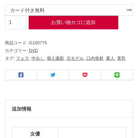
ハ
お買い物カゴに追加
ー
フ
商品コード:
G100775
顔
カテゴリー:
DVD
の
タグ:
フェラ
,
中出し
,
個人撮影
,
元モデル
,
口内発射
,
素人
,
美乳
元
モ
デ
ル
。
妊
追加情報
○
4
ヶ
女優