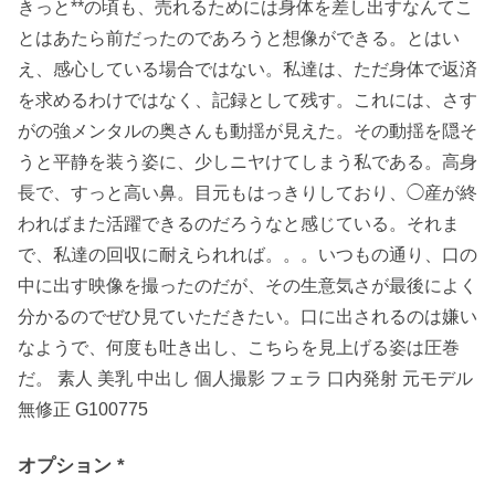
きっと**の頃も、売れるためには身体を差し出すなんてこ
とはあたら前だったのであろうと想像ができる。とはい
え、感心している場合ではない。私達は、ただ身体で返済
を求めるわけではなく、記録として残す。これには、さす
がの強メンタルの奥さんも動揺が見えた。その動揺を隠そ
うと平静を装う姿に、少しニヤけてしまう私である。高身
長で、すっと高い鼻。目元もはっきりしており、◯産が終
わればまた活躍できるのだろうなと感じている。それま
で、私達の回収に耐えられれば。。。いつもの通り、口の
中に出す映像を撮ったのだが、その生意気さが最後によく
分かるのでぜひ見ていただきたい。口に出されるのは嫌い
なようで、何度も吐き出し、こちらを見上げる姿は圧巻
だ。 素人 美乳 中出し 個人撮影 フェラ 口内発射 元モデル
無修正 G100775
オプション
*