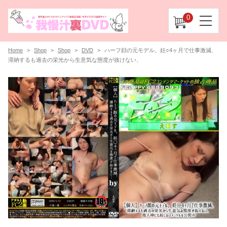
0
Home
Shop
Shop
DVD
ハーフ顔の元モデル。妊○4ヶ月で仕事激減、
滞納するも過去の栄光から生意気な態度が抜けない、